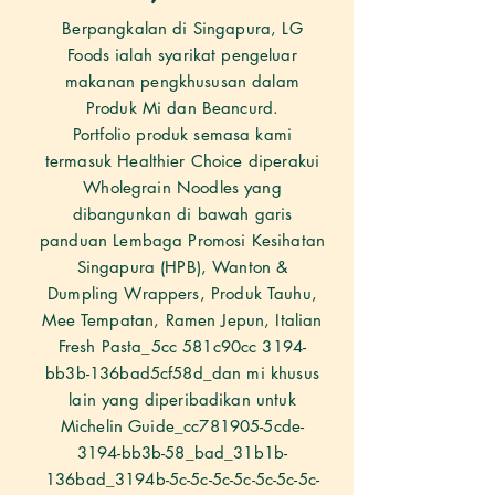
Berpangkalan di Singapura, LG
Foods ialah syarikat pengeluar
makanan pengkhususan dalam
Produk Mi dan Beancurd.
Portfolio produk semasa kami
termasuk Healthier Choice diperakui
Wholegrain Noodles yang
dibangunkan di bawah garis
panduan Lembaga Promosi Kesihatan
Singapura (HPB), Wanton &
Dumpling Wrappers, Produk Tauhu,
Mee Tempatan, Ramen Jepun, Italian
Fresh Pasta_5cc 581c90cc 3194-
bb3b-136bad5cf58d_dan mi khusus
lain yang diperibadikan untuk
Michelin Guide_cc781905-5cde-
3194-bb3b-58_bad_31b1b-
136bad_3194b-5c-5c-5c-5c-5c-5c-5c-